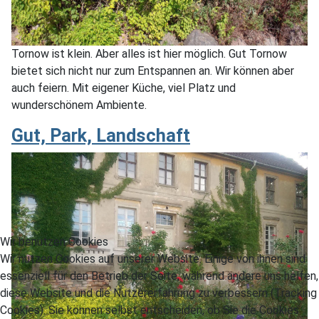
Tornow ist klein. Aber alles ist hier möglich. Gut Tornow
bietet sich nicht nur zum Entspannen an. Wir können aber
auch feiern. Mit eigener Küche, viel Platz und
wunderschönem Ambiente.
Gut, Park, Landschaft
Wir benutzen Cookies
Wir nutzen Cookies auf unserer Website. Einige von ihnen sind
essenziell für den Betrieb der Seite, während andere uns helfen,
diese Website und die Nutzererfahrung zu verbessern (Tracking
Cookies). Sie können selbst entscheiden, ob Sie die Cookies