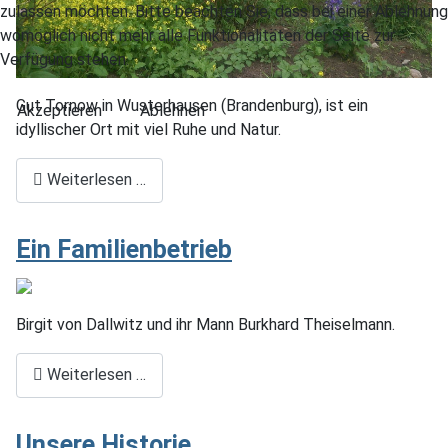
zulassen möchten. Bitte beachten Sie, dass bei einer Ablehnung
womöglich nicht mehr alle Funktionalitäten der Seite zur
Verfügung stehen.
Gut Tornow in Wusterhausen (Brandenburg), ist ein
Akzeptieren
Ablehnen
idyllischer Ort mit viel Ruhe und Natur.
Weiterlesen …
Ein Familienbetrieb
Birgit von Dallwitz und ihr Mann Burkhard Theiselmann.
Weiterlesen …
Unsere Historie